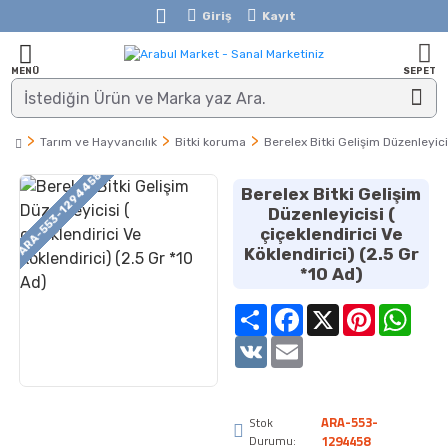
Giriş
Kayıt
Tarım ve Hayvancılık
Bitki koruma
Berelex Bitki Gelişim Düzenleyicis
ARA-553-1294458
Berelex Bitki Gelişim
Düzenleyicisi (
çiçeklendirici Ve
Köklendirici) (2.5 Gr
*10 Ad)
Share
Facebook
X
Pinterest
Whats
VK
Email
ARA-553-
Stok
Durumu:
1294458