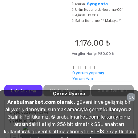
Marka:
Syngenta
Ürün Kodu:
bitki-koruma-001
Ağırlık:
30.00g
Satıcı Konumu:
** Malatya **
1.176,00 ₺
Vergiler Hariç: 980,00 ₺
0 yorum yapılmış.
--
Yorum Yap
Ürün Açıklama
Müşteri Yorumları
Garanti ve İade
Çerez Uyarısı
OK
Arabulmarket.com olarak
, güvenilir ve gelişmiş bir
alışveriş deneyimi sunmak amacıyla çerez kullanıyoruz.
Gövdenin almış olduğu
Çiçek düzenleyici ve
Gizlilik Politikamız. © arabulmarket.com ile tarayıcınız
desteği çiçeklere gönderir.
çiçeklendiricidir.
arasındaki iletişim 256 bit simetrik SSL anahtarı
Bitkinin daha canlı ve
kullanılarak güvenlik altına alınmıştır. ETBİS e kayıtlı olan
Bitkinin çiçek tutumuna
daha sağlıklı çiçekleri olur.